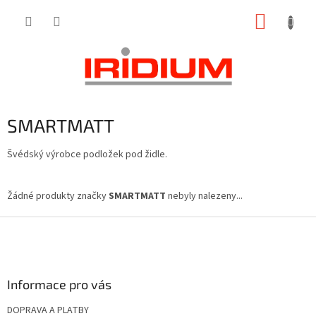
Přejít
NÁKUP
na
obsah
KOŠÍK
SMARTMATT
Švédský výrobce podložek pod židle.
Žádné produkty značky
SMARTMATT
nebyly nalezeny...
Z
á
p
a
Informace pro vás
t
í
DOPRAVA A PLATBY