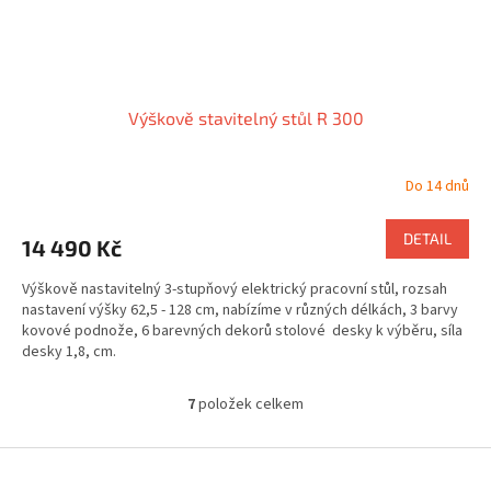
Výškově stavitelný stůl R 300
Do 14 dnů
DETAIL
14 490 Kč
Výškově nastavitelný 3-stupňový elektrický pracovní stůl, rozsah
nastavení výšky
62,5 - 128 cm, nabízíme v různých délkách, 3 barvy
kovové podnože, 6 barevných dekorů stolové desky k výběru, síla
desky 1,8, cm.
7
položek celkem
O
v
l
Z
á
á