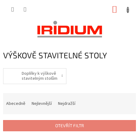
Přejít
NÁKUP
na
obsah
KOŠÍK
VÝŠKOVĚ STAVITELNÉ STOLY
Doplňky k výškově
stavitelným stolům
Ř
a
Abecedně
Nejlevnější
Nejdražší
z
e
n
OTEVŘÍT FILTR
í
p