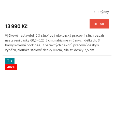
R
2 - 3 týdny
M
DETAIL
13 990 Kč
A
Výškově nastavitelný 3-stupňový elektrický pracovní stůl, rozsah
nastavení výšky
60,5 - 125,5 cm, nabízíme v různých délkách, 3
barvy kovové podnože, 7 barevných dekorů pracovní desky k
výběru, hloubka stolové desky 80 cm, síla st. desky 2,5 cm.
Tip
Akce