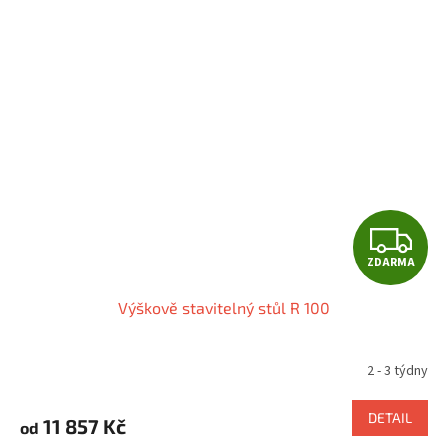
Z
ZDARMA
D
Výškově stavitelný stůl R 100
A
R
2 - 3 týdny
M
DETAIL
11 857 Kč
od