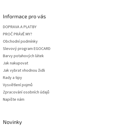
d
p
a
a
c
Informace pro vás
t
í
í
p
DOPRAVA A PLATBY
r
PROČ PRÁVĚ MY?
v
k
Obchodní podmínky
y
Slevový program EGOCARD
v
Barvy potahových látek
ý
p
Jak nakupovat
i
Jak vybrat vhodnou židli
s
Rady a tipy
u
Vysvětlení pojmů
Zpracování osobních údajů
Napište nám
Novinky