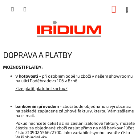
Přejít
NÁKUP
na
obsah
KOŠÍK
DOPRAVA A PLATBY
MOŽNOSTI PLATBY:
v hotovosti
- při osobním odběru zboží v našem showroomu
na ulici Poděbradova 106 v Brně
/lze platit platební kartou/
bankovním převodem
- zboží bude objednáno u výrobce až
na základě zaplacené zálohové faktury, kterou Vám zašleme
na e-mail.
Pokud nechcete čekat až na zaslání zálohové faktury, můžete
částku za objednané zboží zaslat přímo na náš bankovní účet
číslo 2109024566/2700. Jako variabilní symbol uveďte číslo
Vaší objednávky.