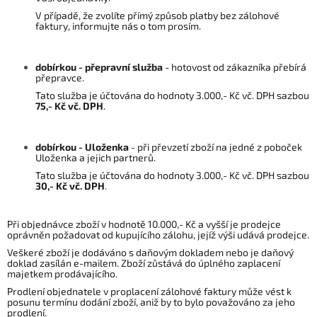
V případě, že zvolíte přímý způsob platby bez zálohové
faktury, informujte nás o tom prosím.
dobírkou - přepravní služba
- hotovost od zákazníka přebírá
přepravce.
Tato služba je účtována do hodnoty 3.000,- Kč vč. DPH sazbou
75,- Kč vč. DPH
.
dobírkou - Uloženka
- při převzetí zboží na jedné z poboček
Uloženka a jejich partnerů.
Tato služba je účtována do hodnoty 3.000,- Kč vč. DPH sazbou
30,- Kč vč. DPH
.
Při objednávce zboží v hodnotě 10.000,- Kč a vyšší je prodejce
oprávněn požadovat od kupujícího zálohu, jejíž výši udává prodejce.
Veškeré zboží je dodáváno s daňovým dokladem nebo je daňový
doklad zasílán e-mailem. Zboží zůstává do úplného zaplacení
majetkem prodávajícího.
Prodlení objednatele v proplacení zálohové faktury může vést k
posunu termínu dodání zboží, aniž by to bylo považováno za jeho
prodlení.