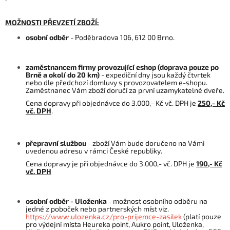
MOŽNOSTI PŘEVZETÍ ZBOŽÍ:
osobní odběr
- Poděbradova 106, 612 00 Brno.
zaměstnancem firmy provozující eshop
(doprava pouze po
Brně a okolí do 20 km)
- expediční dny jsou každý čtvrtek
nebo dle předchozí domluvy s provozovatelem e-shopu.
Zaměstnanec Vám zboží doručí za první uzamykatelné dveře.
Cena dopravy při objednávce do 3.000,- Kč vč. DPH je
250,- Kč
vč. DPH
.
přepravní službou
- zboží Vám bude doručeno na Vámi
uvedenou adresu v rámci České republiky.
Cena dopravy je při objednávce do 3.000,- vč. DPH je
190,- Kč
vč. DPH
osobní odběr - Uloženka
- možnost osobního odběru na
jedné z poboček nebo partnerských míst viz.
https://www.ulozenka.cz/pro-prijemce-zasilek
(platí pouze
pro výdejní místa Heureka point, Aukro point, Uloženka,