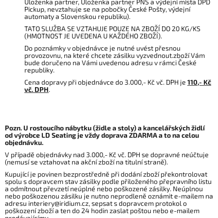
Uloženka partner, Uloženka partner PNS a výdejní místa DPD
Pickup, nevztahuje se na pobočky České Pošty, výdejní
automaty a Slovenskou republiku).
TATO SLUŽBA SE VZTAHUJE POUZE NA ZBOŽÍ DO 20 KG/KS
(HMOTNOST JE UVEDENA U KAŽDÉHO ZBOŽÍ).
Do poznámky v objednávce je nutné uvést přesnou
provozovnu, na které chcete zásilku vyzvednout.zboží Vám
bude doručeno na Vámi uvedenou adresu v rámci České
republiky.
Cena dopravy při objednávce do 3.000,- Kč vč. DPH je
110,- Kč
vč. DPH
.
Pozn. U rostoucího nábytku (židle a stoly) a kancelářských židlí
od výrobce LD Seating je vždy doprava ZDARMA a to na celou
objednávku.
V případě objednávky nad 3.000,- Kč vč. DPH se dopravné neúčtuje
(nemusí se vztahovat na akční zboží na titulní straně).
Kupující je povinen bezprostředně při dodání zboží překontrolovat
spolu s dopravcem stav zásilky podle přiloženého přepravního listu
a odmítnout převzetí neúplné nebo poškozené zásilky. Neúplnou
nebo poškozenou zásilku je nutno neprodleně oznámit e-mailem na
adresu interiery@iridium.cz, sepsat s dopravcem protokol o
poškození zboží a ten do 24 hodin zaslat poštou nebo e-mailem
prodávajícímu.