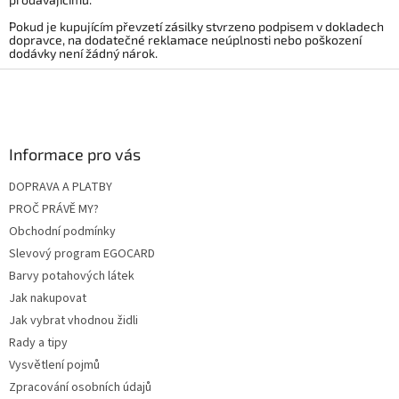
Pokud je kupujícím převzetí zásilky stvrzeno podpisem v dokladech
dopravce, na dodatečné reklamace neúplnosti nebo poškození
dodávky není žádný nárok.
Z
á
p
a
Informace pro vás
t
í
DOPRAVA A PLATBY
PROČ PRÁVĚ MY?
Obchodní podmínky
Slevový program EGOCARD
Barvy potahových látek
Jak nakupovat
Jak vybrat vhodnou židli
Rady a tipy
Vysvětlení pojmů
Zpracování osobních údajů