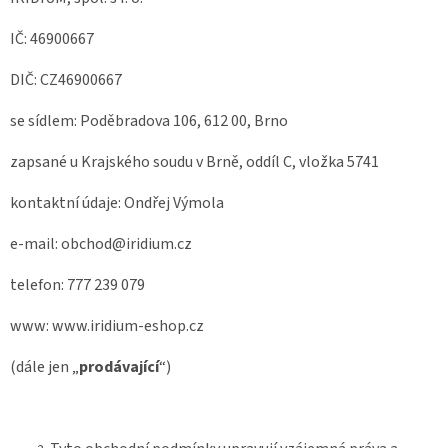
IČ: 46900667
DIČ: CZ46900667
se sídlem: Poděbradova 106, 612 00, Brno
zapsané u Krajského soudu v Brně, oddíl C, vložka 5741
kontaktní údaje: Ondřej Výmola
e-mail: obchod@iridium.cz
telefon: 777 239 079
www: www.iridium-eshop.cz
(dále jen „
prodávající
“)