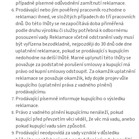
případně písemné odůvodnění zamítnutí reklamace.
Prodávající nebo jím pověřený pracovník rozhodne o
reklamaci ihned, ve složitých případech do tří pracovních
dnů. Do této lhůty se nezapočítává doba přiměřená
podle druhu výrobku či služby potřebná k odbornému
posouzení vady. Reklamace včetně odstranění vady musí
být vyřízena bezodkladně, nejpozději do 30 dnů ode dne
uplatnění reklamace, pokud se prodávající s kupujícím
nedohodne na delší lhůtě. Marné uplynutí této lhůty se
považuje za podstatné porušení smlouvy a kupující má
právo od kupní smlouvy odstoupit. Za okamžik uplatnění
reklamace se považuje okamžik, kdy dojde projev vůle
kupujícího (uplatnění práva z vadného plnění)
prodávajícímu.
Prodávající písemně informuje kupujícího o výsledku
reklamace.
Právo z vadného plnění kupujícímu nenáleží, pokud
kupující před převzetím věci věděl, že věc má vadu, anebo
pokud kupující vadu sám způsobil.
Prodávající neodpovídá za vady vzniklé v důsledku