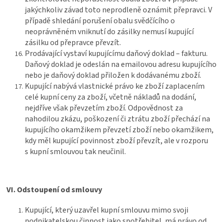
jakýchkoliv závad toto neprodleně oznámit přepravci. V
případě shledání porušení obalu svědčícího o
neoprávněném vniknutí do zásilky nemusí kupující
zásilku od přepravce převzít.
Prodávající vystaví kupujícímu daňový doklad – fakturu.
Daňový doklad je odeslán na emailovou adresu kupujícího
nebo je daňový doklad přiložen k dodávanému zboží.
Kupující nabývá vlastnické právo ke zboží zaplacením
celé kupní ceny za zboží, včetně nákladů na dodání,
nejdříve však převzetím zboží. Odpovědnost za
nahodilou zkázu, poškození či ztrátu zboží přechází na
kupujícího okamžikem převzetí zboží nebo okamžikem,
kdy měl kupující povinnost zboží převzít, ale v rozporu
s kupní smlouvou tak neučinil.
VI.
Odstoupení od smlouvy
Kupující, který uzavřel kupní smlouvu mimo svoji
podnikatelskou činnost jako spotřebitel, má právo od