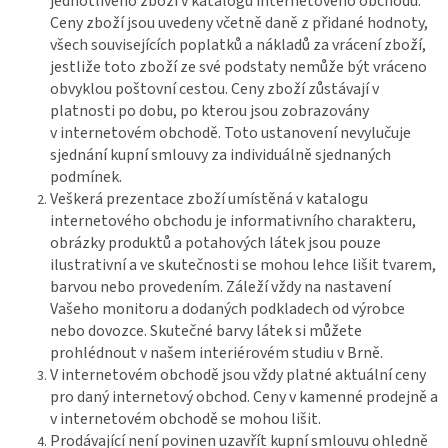
jednotlivého zboží v katalogu internetového obchodu.
Ceny zboží jsou uvedeny včetně daně z přidané hodnoty,
všech souvisejících poplatků a nákladů za vrácení zboží,
jestliže toto zboží ze své podstaty nemůže být vráceno
obvyklou poštovní cestou. Ceny zboží zůstávají v
platnosti po dobu, po kterou jsou zobrazovány
v internetovém obchodě. Toto ustanovení nevylučuje
sjednání kupní smlouvy za individuálně sjednaných
podmínek.
Veškerá prezentace zboží umístěná v katalogu
internetového obchodu je informativního charakteru,
obrázky produktů a potahových látek jsou pouze
ilustrativní a ve skutečnosti se mohou lehce lišit tvarem,
barvou nebo provedením. Záleží vždy na nastavení
Vašeho monitoru a dodaných podkladech od výrobce
nebo dovozce. Skutečné barvy látek si můžete
prohlédnout v našem interiérovém studiu v Brně.
V internetovém obchodě jsou vždy platné aktuální ceny
pro daný internetový obchod. Ceny v kamenné prodejně a
v internetovém obchodě se mohou lišit.
Prodávající není povinen uzavřít kupní smlouvu ohledně