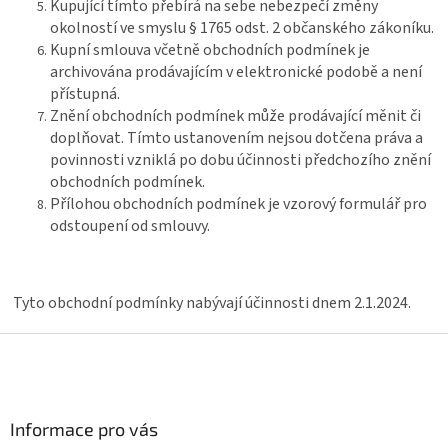
Kupující tímto přebírá na sebe nebezpečí změny
okolností ve smyslu § 1765 odst. 2 občanského zákoníku.
Kupní smlouva včetně obchodních podmínek je
archivována prodávajícím v elektronické podobě a není
přístupná.
Znění obchodních podmínek může prodávající měnit či
doplňovat. Tímto ustanovením nejsou dotčena práva a
povinnosti vzniklá po dobu účinnosti předchozího znění
obchodních podmínek.
Přílohou obchodních podmínek je vzorový formulář pro
odstoupení od smlouvy.
Tyto obchodní podmínky nabývají účinnosti dnem 2.1.2024.
Z
á
p
a
Informace pro vás
t