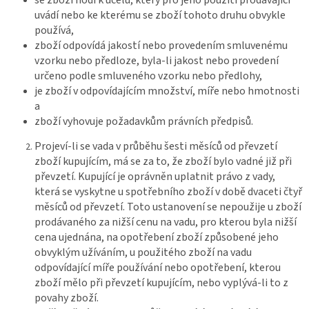
uvádí nebo ke kterému se zboží tohoto druhu obvykle
používá,
zboží odpovídá jakostí nebo provedením smluvenému
vzorku nebo předloze, byla-li jakost nebo provedení
určeno podle smluveného vzorku nebo předlohy,
je zboží v odpovídajícím množství, míře nebo hmotnosti
a
zboží vyhovuje požadavkům právních předpisů.
Projeví-li se vada v průběhu šesti měsíců od převzetí
zboží kupujícím, má se za to, že zboží bylo vadné již při
převzetí. Kupující je oprávněn uplatnit právo z vady,
která se vyskytne u spotřebního zboží v době dvaceti čtyř
měsíců od převzetí. Toto ustanovení se nepoužije u zboží
prodávaného za nižší cenu na vadu, pro kterou byla nižší
cena ujednána, na opotřebení zboží způsobené jeho
obvyklým užíváním, u použitého zboží na vadu
odpovídající míře používání nebo opotřebení, kterou
zboží mělo při převzetí kupujícím, nebo vyplývá-li to z
povahy zboží.