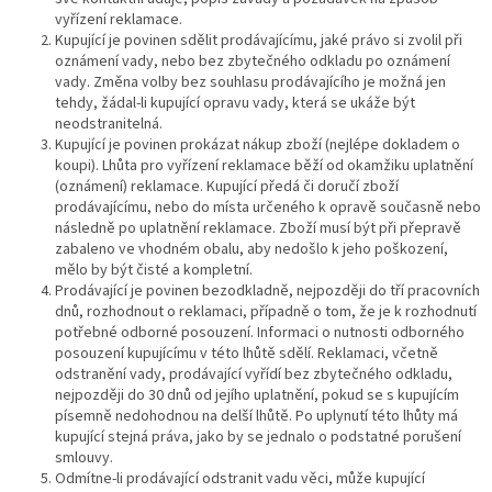
vyřízení reklamace.
Kupující je povinen sdělit prodávajícímu, jaké právo si zvolil při
oznámení vady, nebo bez zbytečného odkladu po oznámení
vady. Změna volby bez souhlasu prodávajícího je možná jen
tehdy, žádal-li kupující opravu vady, která se ukáže být
neodstranitelná.
Kupující je povinen prokázat nákup zboží (nejlépe dokladem o
koupi). Lhůta pro vyřízení reklamace běží od okamžiku uplatnění
(oznámení) reklamace. Kupující předá či doručí zboží
prodávajícímu, nebo do místa určeného k opravě současně nebo
následně po uplatnění reklamace. Zboží musí být při přepravě
zabaleno ve vhodném obalu, aby nedošlo k jeho poškození,
mělo by být čisté a kompletní.
Prodávající je povinen bezodkladně, nejpozději do tří pracovních
dnů, rozhodnout o reklamaci, případně o tom, že je k rozhodnutí
potřebné odborné posouzení. Informaci o nutnosti odborného
posouzení kupujícímu v této lhůtě sdělí. Reklamaci, včetně
odstranění vady, prodávající vyřídí bez zbytečného odkladu,
nejpozději do 30 dnů od jejího uplatnění, pokud se s kupujícím
písemně nedohodnou na delší lhůtě. Po uplynutí této lhůty má
kupující stejná práva, jako by se jednalo o podstatné porušení
smlouvy.
Odmítne-li prodávající odstranit vadu věci, může kupující