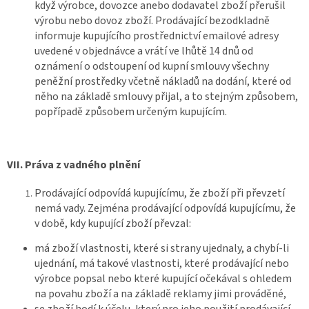
když výrobce, dovozce anebo dodavatel zboží přerušil
výrobu nebo dovoz zboží. Prodávající bezodkladně
informuje kupujícího prostřednictví emailové adresy
uvedené v objednávce a vrátí ve lhůtě 14 dnů od
oznámení o odstoupení od kupní smlouvy všechny
peněžní prostředky včetně nákladů na dodání, které od
něho na základě smlouvy přijal, a to stejným způsobem,
popřípadě způsobem určeným kupujícím.
VII.
Práva z vadného plnění
Prodávající odpovídá kupujícímu, že zboží při převzetí
nemá vady. Zejména prodávající odpovídá kupujícímu, že
v době, kdy kupující zboží převzal:
má zboží vlastnosti, které si strany ujednaly, a chybí-li
ujednání, má takové vlastnosti, které prodávající nebo
výrobce popsal nebo které kupující očekával s ohledem
na povahu zboží a na základě reklamy jimi prováděné,
se zboží hodí k účelu, který pro jeho použití prodávající