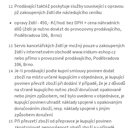
Prodávající taktéž poskytuje služby související s opravou
již zakoupených židlí dle následujícího ceníku:
opravy židlí - 450,- Kč/hod. bez DPH + cena náhradních
dílů (židli je nutno dovézt do provozovny prodávajícího,
Poděbradova 106, Brno)
Servis kancelářských židlí je možný pouze u zakoupených
židlí v internetovém obchodě www.iridium-eshop.cz
nebo přímo v provozovně prodávajícího, Poděbradova
106, Brno.
Je-li prodávající podle kupní smlouvy povinen dodat
zboží na místo určené kupujícím v objednávce, je kupující
povinen převzít zboží při dodání. V případě, že je z důvodů
na straně kupujícího nutno zboží doručovat opakovaně
nebo jiným způsobem, než bylo uvedeno v objednávce, je
kupující povinen uhradit náklady spojené s opakovaným
doručováním zboží, resp. náklady spojené s jiným
způsobem doručení.
Při převzetí zboží od přepravce je kupující povinen
zkontrolovat neporušenost obalů zboží a v případě