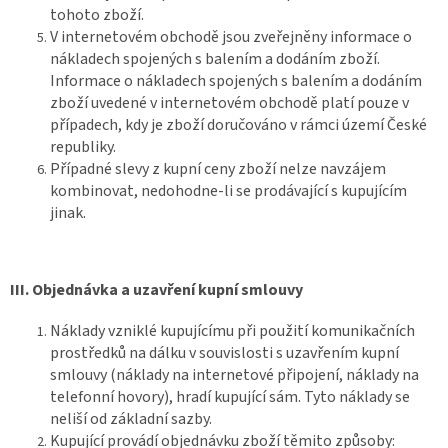
tohoto zboží.
V internetovém obchodě jsou zveřejněny informace o
nákladech spojených s balením a dodáním zboží.
Informace o nákladech spojených s balením a dodáním
zboží uvedené v internetovém obchodě platí pouze v
případech, kdy je zboží doručováno v rámci území České
republiky.
Případné slevy z kupní ceny zboží nelze navzájem
kombinovat, nedohodne-li se prodávající s kupujícím
jinak.
III.
Objednávka a uzavření kupní smlouvy
Náklady vzniklé kupujícímu při použití komunikačních
prostředků na dálku v souvislosti s uzavřením kupní
smlouvy (náklady na internetové připojení, náklady na
telefonní hovory), hradí kupující sám. Tyto náklady se
neliší od základní sazby.
Kupující provádí objednávku zboží těmito způsoby: