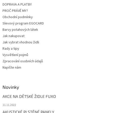
í
DOPRAVA A PLATBY
PROČ PRÁVĚ MY?
Obchodní podmínky
Slevový program EGOCARD
Barvy potahových látek
Jak nakupovat
Jak vybrat vhodnou židli
Rady a tipy
Vysvětlení pojmů
Zpracování osobních údajů
Napište nám
Novinky
AKCE NA DĚTSKÉ ŽIDLE FUXO
11.11.2022
AKUSTICKÉ PLSTĚNÉ PANELY