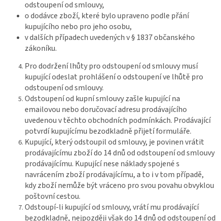
odstoupení od smlouvy,
o dodávce zboží, které bylo upraveno podle přání
kupujícího nebo pro jeho osobu,
v dalších případech uvedených v § 1837 občanského
zákoníku.
Pro dodržení lhůty pro odstoupení od smlouvy musí
kupující odeslat prohlášení o odstoupení ve lhůtě pro
odstoupení od smlouvy.
Odstoupení od kupní smlouvy zašle kupující na
emailovou nebo doručovací adresu prodávajícího
uvedenou v těchto obchodních podmínkách. Prodávající
potvrdí kupujícímu bezodkladně přijetí formuláře.
Kupující, který odstoupil od smlouvy, je povinen vrátit
prodávajícímu zboží do 14 dnů od odstoupení od smlouvy
prodávajícímu. Kupující nese náklady spojené s
navrácením zboží prodávajícímu, a to i v tom případě,
kdy zboží nemůže být vráceno pro svou povahu obvyklou
poštovní cestou.
Odstoupí-li kupující od smlouvy, vrátí mu prodávající
bezodkladně, nejpozději však do 14 dnů od odstoupení od