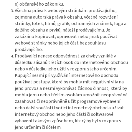
e) občanského zákoníku.
Všechna práva k webovým stránkám prodávajícího,
zejména autorská práva k obsahu, včetně rozvržení
stránky, fotek, filmů, grafik, ochranných známek, loga a
dalšího obsahu a prvků, náleží prodávajícímu. Je
zakázáno kopírovat, upravovat nebo jinak používat
webové stránky nebo jejich část bez souhlasu
prodávajícího.
Prodávající nenese odpovědnost za chyby vzniklé v
důsledku zásahů třetích osob do internetového obchodu
nebo v důsledku jeho užití v rozporu s jeho určením.
Kupující nesmí při využívání internetového obchodu
používat postupy, které by mohly mít negativní vliv na
jeho provoz a nesmí vykonávat žádnou činnost, která by
mohla jemu nebo třetím osobám umožnit neoprávněně
zasahovat či neoprávněně užít programové vybavení
nebo další součásti tvořící internetový obchod a užívat
internetový obchod nebo jeho části či softwarové
vybavení takovým způsobem, který by byl v rozporu s
jeho určením či účelem.