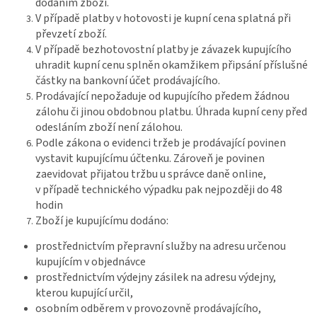
dodáním zboží.
V případě platby v hotovosti je kupní cena splatná při
převzetí zboží.
V případě bezhotovostní platby je závazek kupujícího
uhradit kupní cenu splněn okamžikem připsání příslušné
částky na bankovní účet prodávajícího.
Prodávající nepožaduje od kupujícího předem žádnou
zálohu či jinou obdobnou platbu. Úhrada kupní ceny před
odesláním zboží není zálohou.
Podle zákona o evidenci tržeb je prodávající povinen
vystavit kupujícímu účtenku. Zároveň je povinen
zaevidovat přijatou tržbu u správce daně online,
v případě technického výpadku pak nejpozději do 48
hodin
Zboží je kupujícímu dodáno:
prostřednictvím přepravní služby na adresu určenou
kupujícím v objednávce
prostřednictvím výdejny zásilek na adresu výdejny,
kterou kupující určil,
osobním odběrem v provozovně prodávajícího,