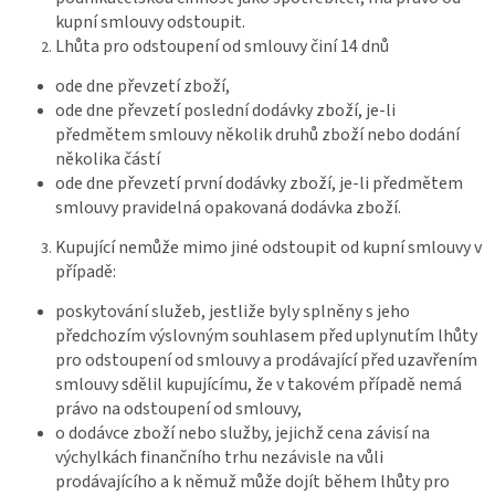
kupní smlouvy odstoupit.
Lhůta pro odstoupení od smlouvy činí 14 dnů
ode dne převzetí zboží,
ode dne převzetí poslední dodávky zboží, je-li
předmětem smlouvy několik druhů zboží nebo dodání
několika částí
ode dne převzetí první dodávky zboží, je-li předmětem
smlouvy pravidelná opakovaná dodávka zboží.
Kupující nemůže mimo jiné odstoupit od kupní smlouvy v
případě:
poskytování služeb, jestliže byly splněny s jeho
předchozím výslovným souhlasem před uplynutím lhůty
pro odstoupení od smlouvy a prodávající před uzavřením
smlouvy sdělil kupujícímu, že v takovém případě nemá
právo na odstoupení od smlouvy,
o dodávce zboží nebo služby, jejichž cena závisí na
výchylkách finančního trhu nezávisle na vůli
prodávajícího a k němuž může dojít během lhůty pro