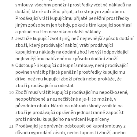
smlouvy, všechny peněžní prostředky včetně nákladů na
dodání, které od něho přijal, a to stejným způsobem.
Prodávající vrátí kupujícímu přijaté peněžní prostředky
jiným způsobem jen tehdy, pokud s tím kupující souhlasí
a pokud mu tím nevzniknou další náklady.
Jestliže kupující zvolil jiný, než nejlevnější způsob dodání
zboží, který prodávající nabízí, vrátí prodávající
kupujícímu náklady na dodání zboží ve výši odpovídající
nejlevnějšímu nabízenému způsobu dodání zboží.
Odstoupí-li kupující od kupní smlouvy, není prodávající
povinen vrátit přijaté peněžní prostředky kupujícímu
dříve, než mu kupující zboží předá nebo prokáže, že
zboží prodávajícímu odeslal.
Zboží musí vrátit kupující prodávajícímu nepoškozené,
neopotřebené a neznečištěné a je-li to možné, v
původním obalu. Nárok na náhradu škody vzniklé na
zboží je prodávající oprávněn jednostranně započíst
proti nároku kupujícího na vrácení kupní ceny.
Prodávající je oprávněn odstoupit od kupní smlouvy z
důvodu vyprodání zásob, nedostupnosti zboží, anebo