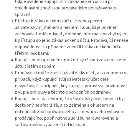
Údaje uvedené kupujícím v zákaznickém účtu a při
objednávání zboží jsou prodávajícím považovány za
správné.
Přístup k zákaznickému účtu je zabezpečen
uživatelským jménem a heslem. Kupující je povinen
zachovávat mlčenlivost, ohledně informací nezbytných
k přístupu do jeho zákaznického účtu. Prodávající nenese
odpovědnost za případné zneužití zákaznického účtu
třetími osobami.
Kupující není oprávněn umožnit využívání zákaznického
účtu třetím osobám.
Prodávající může zrušit uživatelský účet, a to zejména v
případě, když kupující svůj uživatelský účet déle
nevyužívá, či v případě, kdy kupující poruší své povinnosti
z kupní smlouvy a těchto obchodních podmínek.
Kupující bere na vědomí, že uživatelský účet nemusí být
dostupný nepřetržitě, a to zejména s ohledem na
nutnou údržbu hardwarového a softwarového vybavení
prodávajícího, popř. nutnou údržbu hardwarového a
softwarového vybavení třetích osob.