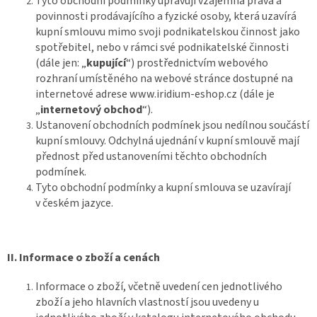
Tyto obchodní podmínky upravují vzájemná práva a
povinnosti prodávajícího a fyzické osoby, která uzavírá
kupní smlouvu mimo svoji podnikatelskou činnost jako
spotřebitel, nebo v rámci své podnikatelské činnosti
(dále jen: „
kupující
“) prostřednictvím webového
rozhraní umístěného na webové stránce dostupné na
internetové adrese www.iridium-eshop.cz (dále je
„
internetový obchod
“).
Ustanovení obchodních podmínek jsou nedílnou součástí
kupní smlouvy. Odchylná ujednání v kupní smlouvě mají
přednost před ustanoveními těchto obchodních
podmínek.
Tyto obchodní podmínky a kupní smlouva se uzavírají
v českém jazyce.
II.
Informace o zboží a cenách
Informace o zboží, včetně uvedení cen jednotlivého
zboží a jeho hlavních vlastností jsou uvedeny u