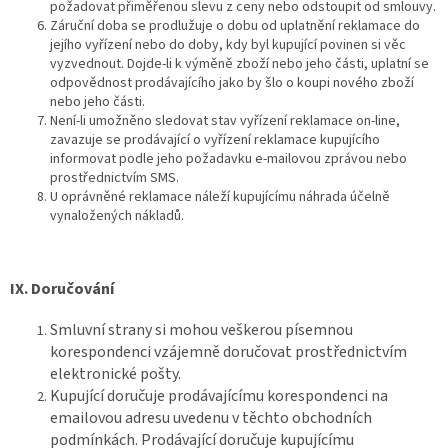
požadovat přiměřenou slevu z ceny nebo odstoupit od smlouvy.
Záruční doba se prodlužuje o dobu od uplatnění reklamace do
jejího vyřízení nebo do doby, kdy byl kupující povinen si věc
vyzvednout. Dojde-li k výměně zboží nebo jeho části, uplatní se
odpovědnost prodávajícího jako by šlo o koupi nového zboží
nebo jeho části.
Není-li umožněno sledovat stav vyřízení reklamace on-line,
zavazuje se prodávající o vyřízení reklamace kupujícího
informovat podle jeho požadavku e-mailovou zprávou nebo
prostřednictvím SMS.
U oprávněné reklamace náleží kupujícímu náhrada účelně
vynaložených nákladů.
IX.
Doručování
Smluvní strany si mohou veškerou písemnou
korespondenci vzájemně doručovat prostřednictvím
elektronické pošty.
Kupující doručuje prodávajícímu korespondenci na
emailovou adresu uvedenu v těchto obchodních
podmínkách. Prodávající doručuje kupujícímu