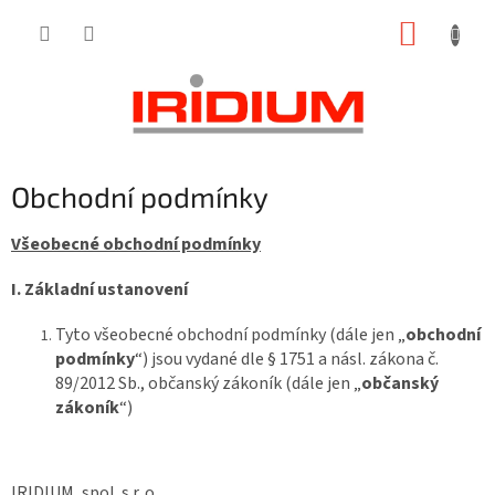
Přejít
NÁKUP
na
obsah
KOŠÍK
Obchodní podmínky
Všeobecné obchodní podmínky
I.
Základní ustanovení
Tyto všeobecné obchodní podmínky (dále jen „
obchodní
podmínky
“) jsou vydané dle § 1751 a násl. zákona č.
89/2012 Sb., občanský zákoník (dále jen „
občanský
zákoník
“)
IRIDIUM, spol. s r. o.