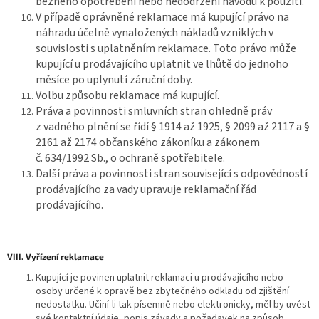
běžného opotřebení nebo nedodržení návodu k použití.
V případě oprávněné reklamace má kupující právo na
náhradu účelně vynaložených nákladů vzniklých v
souvislosti s uplatněním reklamace. Toto právo může
kupující u prodávajícího uplatnit ve lhůtě do jednoho
měsíce po uplynutí záruční doby.
Volbu způsobu reklamace má kupující.
Práva a povinnosti smluvních stran ohledně práv
z vadného plnění se řídí § 1914 až 1925, § 2099 až 2117 a §
2161 až 2174 občanského zákoníku a zákonem
č. 634/1992 Sb., o ochraně spotřebitele.
Další práva a povinnosti stran související s odpovědností
prodávajícího za vady upravuje reklamační řád
prodávajícího.
VIII. Vyřízení reklamace
Kupující je povinen uplatnit reklamaci u prodávajícího nebo
osoby určené k opravě bez zbytečného odkladu od zjištění
nedostatku. Učiní-li tak písemně nebo elektronicky, měl by uvést
své kontaktní údaje, popis závady a požadavek na způsob