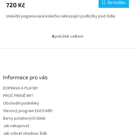
Do košíku
720 Kč
Unikátní pogumovaná kolečka nahrazující podložky pod židle.
4
položek celkem
O
v
l
Z
á
á
d
p
a
a
c
Informace pro vás
t
í
í
p
DOPRAVA A PLATBY
r
PROČ PRÁVĚ MY?
v
k
Obchodní podmínky
y
Slevový program EGOCARD
v
Barvy potahových látek
ý
p
Jak nakupovat
i
Jak vybrat vhodnou židli