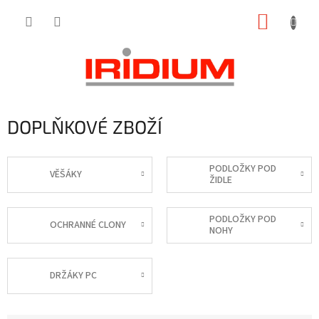
Přejít
NÁKUP
na
obsah
KOŠÍK
DOPLŇKOVÉ ZBOŽÍ
PODLOŽKY POD
VĚŠÁKY
ŽIDLE
PODLOŽKY POD
OCHRANNÉ CLONY
NOHY
DRŽÁKY PC