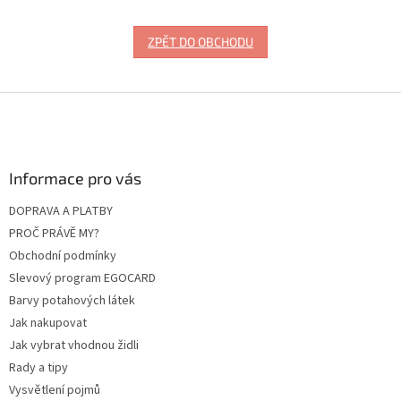
ZPĚT DO OBCHODU
Z
á
p
a
Informace pro vás
t
í
DOPRAVA A PLATBY
PROČ PRÁVĚ MY?
Obchodní podmínky
Slevový program EGOCARD
Barvy potahových látek
Jak nakupovat
Jak vybrat vhodnou židli
Rady a tipy
Vysvětlení pojmů