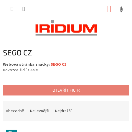
Přejít
NÁKUP
na
obsah
KOŠÍK
SEGO CZ
Webová stránka značky:
SEGO CZ
Dovozce židlí z Asie.
OTEVŘÍT FILTR
Ř
a
Abecedně
Nejlevnější
Nejdražší
z
e
V
n