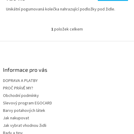
Unikátní pogumovaná kolečka nahrazující podložky pod židle.
1
položek celkem
O
v
l
Z
á
á
d
p
a
a
c
Informace pro vás
t
í
í
p
DOPRAVA A PLATBY
r
PROČ PRÁVĚ MY?
v
k
Obchodní podmínky
y
Slevový program EGOCARD
v
Barvy potahových látek
ý
p
Jak nakupovat
i
Jak vybrat vhodnou židli
s
Rady a tipy
u