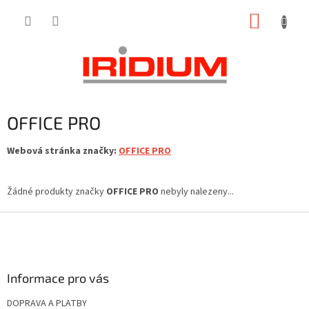
Přejít
NÁKUP
na
obsah
KOŠÍK
OFFICE PRO
Webová stránka značky:
OFFICE PRO
Žádné produkty značky
OFFICE PRO
nebyly nalezeny...
Z
á
p
a
Informace pro vás
t
í
DOPRAVA A PLATBY