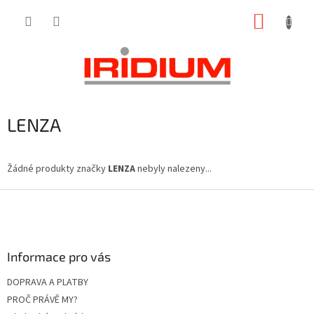
Přejít
NÁKUP
na
obsah
KOŠÍK
LENZA
Žádné produkty značky
LENZA
nebyly nalezeny...
Z
á
p
a
Informace pro vás
t
í
DOPRAVA A PLATBY
PROČ PRÁVĚ MY?