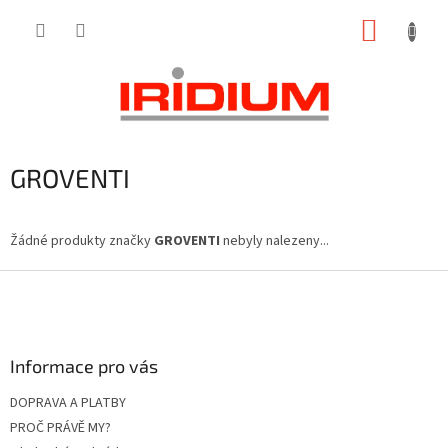
Přejít
NÁKUP
na
obsah
KOŠÍK
GROVENTI
Žádné produkty značky
GROVENTI
nebyly nalezeny...
Z
á
p
a
Informace pro vás
t
í
DOPRAVA A PLATBY
PROČ PRÁVĚ MY?