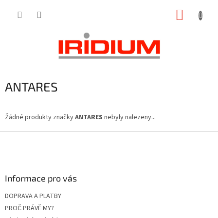
Přejít
NÁKUP
na
obsah
KOŠÍK
ANTARES
Žádné produkty značky
ANTARES
nebyly nalezeny...
Z
á
p
a
Informace pro vás
t
í
DOPRAVA A PLATBY
PROČ PRÁVĚ MY?